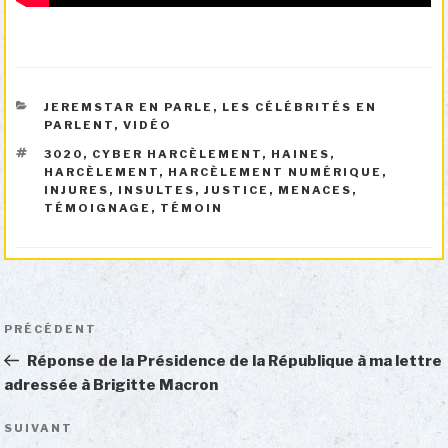
CATÉGORIES
JEREMSTAR EN PARLE
,
LES CÉLÉBRITÉS EN
PARLENT
,
VIDÉO
ÉTIQUETTES
3020
,
CYBER HARCÈLEMENT
,
HAINES
,
HARCÈLEMENT
,
HARCÈLEMENT NUMÉRIQUE
,
INJURES
,
INSULTES
,
JUSTICE
,
MENACES
,
TÉMOIGNAGE
,
TÉMOIN
Navigation
Article
PRÉCÉDENT
de
précédent
Réponse de la Présidence de la République à ma lettre
l’article
adressée à Brigitte Macron
Article
SUIVANT