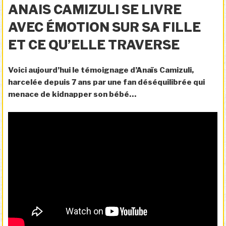
LE
ANAIS CAMIZULI SE LIVRE
AVEC ÉMOTION SUR SA FILLE
ET CE QU’ELLE TRAVERSE
Voici aujourd’hui le témoignage d’Anaïs Camizuli,
harcelée depuis 7 ans par une fan déséquilibrée qui
menace de kidnapper son bébé…