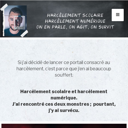
Aller
au
contenu
INFOS
principal
BLOG
VIDÉOS
FORUM
Si j’ai décidé de lancer ce portail consacré au
CONTACTS
harcèlement, c’est parce que j’en ai beaucoup
souffert.
MON HISTOIRE
Harcèlement scolaire et harcèlement
numérique.
J’ai rencontré ces deux monstres ; pourtant,
j’y ai survécu.