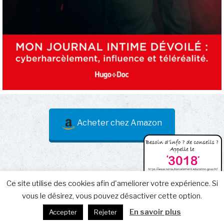
Acheter chez Amazon
Ce site utilise des cookies afin d'ameliorer votre expérience. Si
Facebook
Instagram
E-
Mentions Légales
vous le désirez, vous pouvez désactiver cette option.
mail
En savoir plus
Accepter
Rejeter