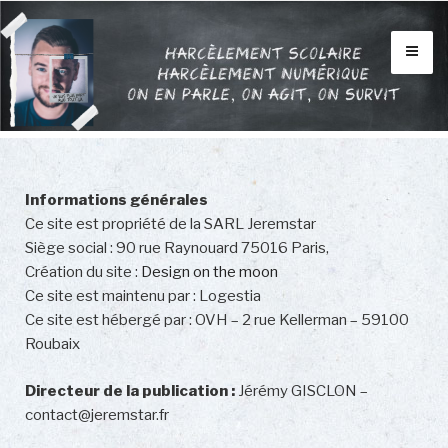
Aller
au
contenu
INFOS
principal
BLOG
VIDÉOS
FORUM
Informations générales
Ce site est propriété de la SARL Jeremstar
CONTACTS
Siège social : 90 rue Raynouard 75016 Paris,
Création du site :
Design on the moon
MON HISTOIRE
Ce site est maintenu par : Logestia
Ce site est hébergé par : OVH – 2 rue Kellerman – 59100
Roubaix
Directeur de la publication :
Jérémy GISCLON –
contact@jeremstar.fr