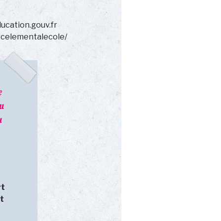
ucation.gouv.fr
celementalecole/
e
u
u
rt
t