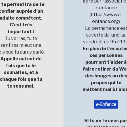
géré par l’associati
l te permettra de te
e-enfance.
confier auprès d’un
(
https://www.e-
adulte compétent.
enfance.org
)
C’est très
La permanence es
important !
ouverte du lundi au
Tu verras, tu te
vendredi, de 9h à 19h
sentiras mieux une
En plus de t’écoute
ois que tu auras parlé.
ces personnes
Appelle autant de
pourront t’aider à
fois que tu le
faire retirer du W
souhaites, et à
des images ou de
chaque fois que tu
propos qui te
te sens mal.
mettent mal à l’ais
Si tu ne te sens pa