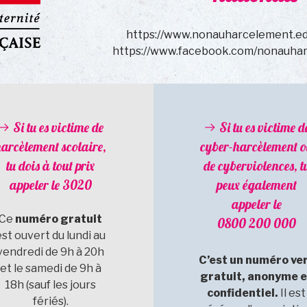
https://www.nonauharcelement.ed
https://www.facebook.com/nonauhar
Si tu es victime de
Si tu es victime d
harcèlement scolaire,
cyber-harcèlement o
tu dois à tout prix
de cyberviolences, t
appeler le
3020
peux également
appeler le
Ce
numéro gratuit
0800 200 000
est ouvert du lundi au
vendredi de 9h à 20h
C’est un numéro ve
et le samedi de 9h à
gratuit, anonyme e
18h (sauf les jours
confidentiel.
Il est
fériés).