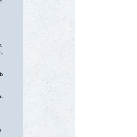
on
t
.
r,
eb
s
e.
s