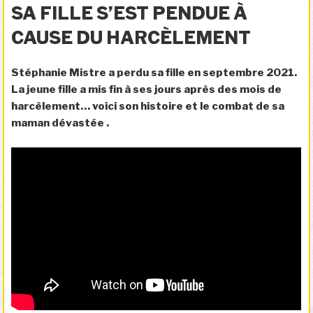
LE
SA FILLE S’EST PENDUE À
CAUSE DU HARCÈLEMENT
Stéphanie Mistre a perdu sa fille en septembre 2021.
La jeune fille a mis fin à ses jours après des mois de
harcèlement… voici son histoire et le combat de sa
maman dévastée .