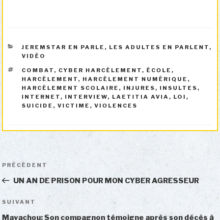
CATÉGORIES
JEREMSTAR EN PARLE
,
LES ADULTES EN PARLENT
,
VIDÉO
ÉTIQUETTES
COMBAT
,
CYBER HARCÈLEMENT
,
ÉCOLE
,
HARCÈLEMENT
,
HARCÈLEMENT NUMÉRIQUE
,
HARCÈLEMENT SCOLAIRE
,
INJURES
,
INSULTES
,
INTERNET
,
INTERVIEW
,
LAETITIA AVIA
,
LOI
,
SUICIDE
,
VICTIME
,
VIOLENCES
Navigation
Article
PRÉCÉDENT
de
précédent
UN AN DE PRISON POUR MON CYBER AGRESSEUR
l’article
Article
SUIVANT
suivant
Mavachou: Son compagnon témoigne après son décès à