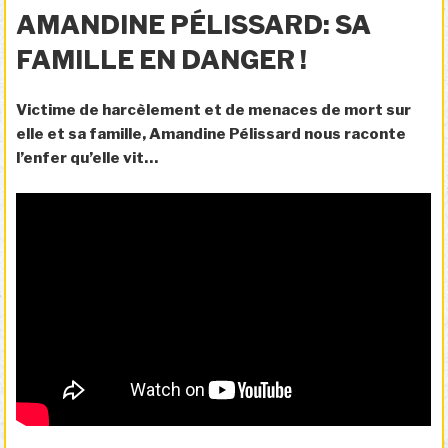
LE
AMANDINE PÉLISSARD: SA
FAMILLE EN DANGER !
Victime de harcèlement et de menaces de mort sur
elle et sa famille, Amandine Pélissard nous raconte
l’enfer qu’elle vit…