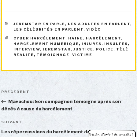
CATÉGORIES
JEREMSTAR EN PARLE
,
LES ADULTES EN PARLENT
,
LES CÉLÉBRITÉS EN PARLENT
,
VIDÉO
ÉTIQUETTES
CYBER HARCÈLEMENT
,
HAINE
,
HARCÈLEMENT
,
HARCÈLEMENT NUMÉRIQUE
,
INJURES
,
INSULTES
,
INTERVIEW
,
JEREMSTAR
,
JUSTICE
,
POLICE
,
TÉLÉ
RÉALITÉ
,
TÉMOIGNAGE
,
VICTIME
Navigation
Article
PRÉCÉDENT
de
précédent
Mavachou: Son compagnon témoigne après son
l’article
décès à cause du harcèlement
Article
SUIVANT
suivant
Les répercussions du harcèlement dans ma vie