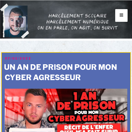
Aller
au
contenu
INFOS
principal
BLOG
VIDÉOS
FORUM
PUBLIÉ
07/01/2022
LE
UN AN DE PRISON POUR MON
CONTACTS
CYBER AGRESSEUR
MON HISTOIRE