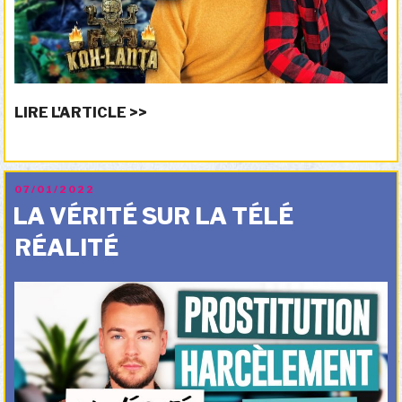
LIRE L'ARTICLE >>
PUBLIÉ
07/01/2022
LE
LA VÉRITÉ SUR LA TÉLÉ
RÉALITÉ