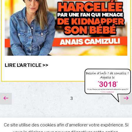
LIRE L'ARTICLE >>
Pagination
Page
P
Page
3
précédente
su
des
publications
Ce site utilise des cookies afin d'ameliorer votre expérience. Si
Facebook
Instagram
E-
Mentions Légales