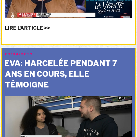
LIRE L'ARTICLE >>
PUBLIÉ
03/04/2019
LE
EVA: HARCELÉE PENDANT 7
ANS EN COURS, ELLE
TÉMOIGNE