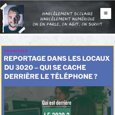
Aller
au
contenu
INFOS
principal
BLOG
VIDÉOS
FORUM
PUBLIÉ
03/04/2019
LE
REPORTAGE DANS LES LOCAUX
CONTACTS
DU 3020 – QUI SE CACHE
MON HISTOIRE
DERRIÈRE LE TÉLÉPHONE ?