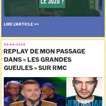
LIRE L'ARTICLE >>
PUBLIÉ
03/04/2019
LE
REPLAY DE MON PASSAGE
DANS « LES GRANDES
GUEULES » SUR RMC