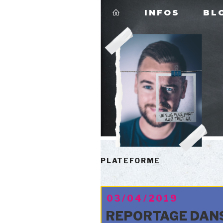
Aller
INFOS
BL
au
contenu
principal
PLATEFORME
PUBLIÉ
03/04/2019
LE
REPORTAGE DANS 