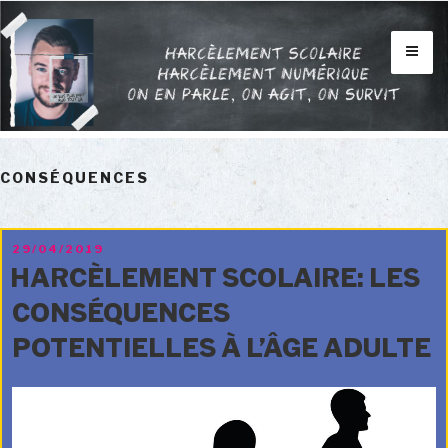
Aller
au
contenu
INFOS
principal
BLOG
VIDÉOS
CONSÉQUENCES
FORUM
CONTACTS
PUBLIÉ
29/04/2019
LE
HARCÈLEMENT SCOLAIRE: LES
MON HISTOIRE
CONSÉQUENCES
POTENTIELLES À L’ÂGE ADULTE