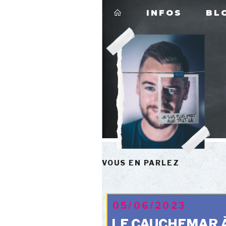
Aller
INFOS
BL
au
contenu
principal
VOUS EN PARLEZ
PUBLIÉ
05/06/2023
LE
LE CAUCHEMAR À