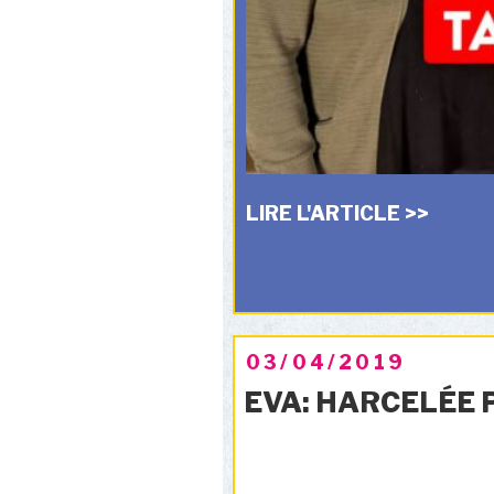
LIRE L'ARTICLE >>
PUBLIÉ
03/04/2019
LE
EVA: HARCELÉE 